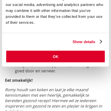
Bereiding:
our social media, advertising and analytics partners who
Schil, ontpit en snijd de appels in stukjes.
may combine it with other information that you’ve
Rasp de verse kurkumawortel fijn.
provided to them or that they’ve collected from your use
Doe de appelstukjes, het water, het citroensap
of their services.
en de geraspte kurkumawortel in een pan en
dek af met een deksel. Laat het geheel ongeveer
15-20 minuten sudderen op middelhoog vuur.
Show details
Neem de pan van het vuur en laat de
appelcompote afkoelen.
Pureer fijn met een blender.
OK
Schraap naar smaak het vanillestokje eruit en
verfijn hiermee de appelmoes, roer nogmaals
goed door en serveer.
Eet smakelijk!
Romy houdt van koken en laat je elke maand
kennismaken met een heerlijk, gemakkelijk te
bereiden gezond recept! Hiermee wil ze iedereen
inspireren om gezond te eten en plezier te krijgen in