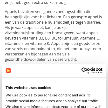
en je hebt geen extra suiker nodig.
Appels bevatten veel goede voedingsstoffen die
belangrijk zijn voor het lichaam. Een geraspte appel is
een van de traditionele huismiddeltjes tegen diarree.
Als je vaak appels eet, kan je ook je
vitaminehuishouding een boost geven, want appels
bevatten vitamine B3, B5, B6, foliumzuur, vitamine C,
vitamine E en vitamine K. Appels zijn een goede bron
van vezels en antioxidanten, die het immuunsysteem
versterken en bijdragen aan de vele
gezondheidsvoordelen van deze vrucht.
Ingrediënten:
- 1 kg biologische appels (zoet)
- 60 ml water
- 2 eetlepels vers biologisch citroensap
This website uses cookies
- 1 kleine verse biologische kurkuma wortel
(optioneel)
We use cookies to personalise content and ads, to
- 1 vanillestokje (optioneel)
provide social media features and to analyse our traffic.
We also share information about your use of our site with