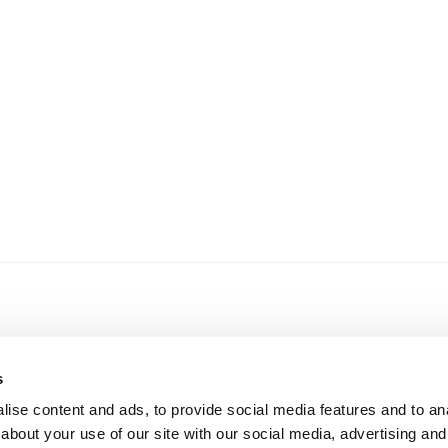
s
NEEM CONTACT MET ONS OP
ise content and ads, to provide social media features and to anal
about your use of our site with our social media, advertising and