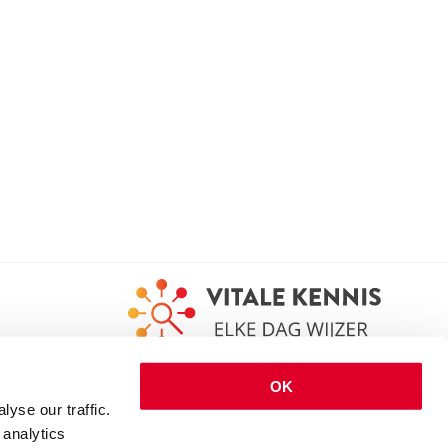
OK
yse our traffic.
 analytics