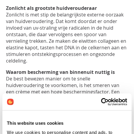
Zonlicht
als
grootste
huidverouderaar
Zonlicht is
met stip
de belangrijkste externe oorzaak
van
huidveroudering
. Dat komt doordat
er onder
invloed van
uv
-straling vrije radicalen
in de huid
ontstaan
, die daar
vervolgens
een spoor van
vernieling trekken. Ze maken
de
eiwitten collageen en
elastine
kapot, tasten het DNA in
de
celkernen aan en
stimuleren on
t
stekingsprocessen en ongezonde
celdeling.
Waarom bescherming van binnenuit nuttig is
De best bewezen manier om
te snelle
huidveroudering te voorkomen
, is het smeren van
een crème met een hoge beschermingsfactor. Een
bekend probleem daarbij is echter dat je in de praktijk
onbedoeld
plekjes overslaat en te lang wacht met
opnieuw smeren. Daarom is het een goed idee om je
huid tegelijkertijd ook van binnenuit tegen de zon te
This website uses cookies
wapenen. Dat kan door een supplement met
astaxanthine
te slikken.
We use cookies to personalise content and ads, to