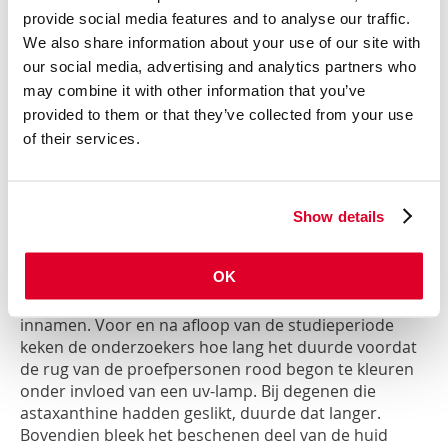
provide social media features and to analyse our traffic.
Hoe krijg je
astaxanthine
binnen?
We also share information about your use of our site with
Een goede manier om extra
astaxanthine
binnen te
our social media, advertising and analytics partners who
krijgen, is het eten van wilde zalm.
Een portie van 165
may combine it with other information that you’ve
1
gram levert zo’n 3,6 milligram op
.
De meeste
provided to them or that they’ve collected from your use
supplementen bevatten vier tot
acht
milligram.
of their services.
Dankzij
dier
s
tudies
weten we dat een deel van de
astaxanthine
die je via voeding of supplementen
binnenkrijgt, in de huid terechtkomt en daar tegen
uv
-
2
straling beschermt.
Dat effect
is
bij
mensen
onder
Show details
meer
bevestigd met
een
onderzoek
met
23
3
vrijwilligers
.
Gedurende
tien weken
slikte een aantal
OK
van hen
elke dag een supplement met
vier
milligram
astaxanthine
, terwijl de anderen
een
placebo
innamen
. Voor en na afloop van de studieperiode
keken de onderzoekers
hoe
lang
het duurde voordat
de rug van de proefpersonen rood begon te kleuren
onder invloed van een
uv
-
lamp. Bij degenen die
astaxanthine
hadden geslikt, duurde dat langer.
Bovendien bleek het beschenen deel van
de huid