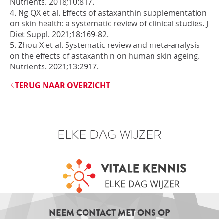
Nutrients.
2018;10:817
.
4.
Ng QX et al.
Effects of
astaxanthin supplementation
on skin health: a systematic review of clinical studies
.
J
Diet Suppl.
2021;18:169
-82.
5. Zhou X et al.
Systematic
review and meta-analysis
on the effects of astaxanthin on human skin ageing
.
Nutrients.
2021;13:2917
.
TERUG NAAR OVERZICHT
ELKE DAG WIJZER
NEEM CONTACT MET ONS OP