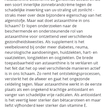
een soort innerlijke zonnebrandcrème tegen de
schadelijke inwerking van
uv
-straling uit zonlicht -
straks meer over deze bijzondere eigenschap van het
algenstofje.
Maar wat doet
astaxanthine
in ons
lichaam?
Er lopen onderzoeken naar de
beschermende en
ondersteunende
rol van
a
staxant
h
ine
voor
ontzettend
veel verschillende
gezondheidskwesties.
Als supplement
is
het
veelbelovend bij
onder meer
diabetes,
reuma,
neurologische aandoeninge
n
,
hui
d
ziekten,
hart- en
vaatziekten,
long
ziekten
en
oogziekten
.
De brede
toepasbaarheid van
astaxanthine
is te verklaren uit
het feit dat het op veel verschillende manieren actief
is in ons lichaam.
Zo remt het ontstekingsprocessen
,
versterkt
het de afweer
en
gaat het
ongezonde
celdeling
tegen
. Maar
astaxanthine
werkt
in de eerste
plaats
als
een ongekend krachtig
e
antioxidant
en
vanger van schadelijke
vrije radicalen
.
Als antioxidant
is het veertig keer sterker dan bètacaroteen en
maar
liefs
t
vijfhonderd
keer sterker dan vitamine E.