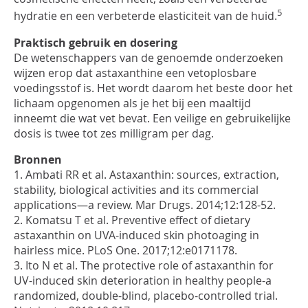
5
hydratie
en
een verbeterde
elasticiteit van de huid
.
Praktisch gebruik en dosering
De wetenschappers
van de genoemde onderzoeken
wijzen erop dat
astaxanthine
een
vetoplosbare
voedingsstof
is
.
Het wordt daarom het
beste door het
lichaam opgenomen
als je het bij een maaltijd
inneemt die wat vet bevat.
Een veilige en
gebruikelijke
dosis is
twee
tot
zes
milligram per dag.
Bronnen
1. Ambati RR et al.
Astaxanthin:
sources, extraction,
stability, biological
activities
and its commercial
applications—a review
.
Mar Drugs.
2014;12:128
-52.
2. Komatsu T e
t
al.
Preventive effect of dietary
astaxanthin on UVA-induced skin photoaging in
hairless mice
.
PLoS
One. 2017;
12:e
0171178.
3. Ito N et al.
The
protective role of astaxanthin
for
UV-
induced skin deterioration in healthy people-a
randomized, double-blind, placebo-
c
ontrolled trial.