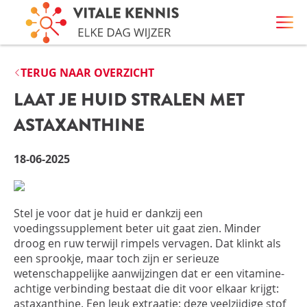
TERUG NAAR OVERZICHT
LAAT JE HUID STRALEN MET
ASTAXANTHINE
18-06-2025
Stel je voor dat je
huid
er dankzij een
voedings
supplement
beter uit gaa
t
zien
.
Minder
droog
en ruw terwijl
rimpels
vervagen
.
Dat klinkt als
een sprookje, maar toch zijn er serieuze
wetenschappelijke aanwijzingen dat er een vitamine-
achtige
verbinding
bestaat die dit voor elkaar krijgt:
astaxanthine
. Een leuk extraatje
: deze
veelzijdige
stof