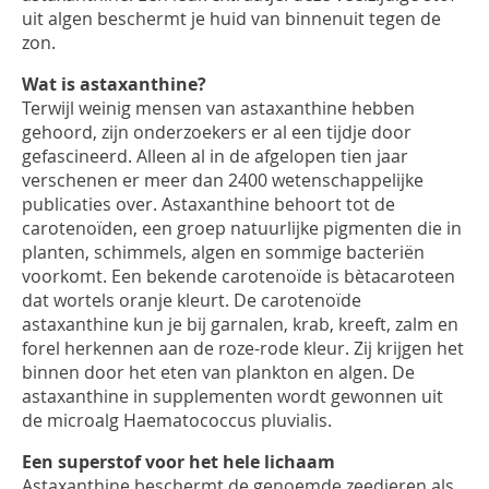
uit algen
beschermt je huid van binnenuit tegen de
zon.
Wat is
astaxanthine
?
Terwijl weinig mensen van
astaxanthine
hebben
gehoord, zijn onderzoekers er al een tijdje door
gefascineerd. Alleen al in de afgelopen tien jaar
verschenen er meer dan 2400 wetenschappelijke
publicaties over.
Astaxanthine
behoort tot de
carotenoïden, een groep natuurlijke pigmenten die in
planten, schimmels, algen en sommige bacteriën
voorkom
t
. Een bekende carotenoïde is bètacaroteen
dat wortels oranje kleurt. De carotenoïde
astaxanthine
kun je bij garnalen, krab,
kreeft,
zalm en
forel herkennen aan de
roze-rode
kleur. Zij krijgen het
binnen door het eten van plankton en algen.
De
astaxanthine
in supplementen wordt gewonnen uit
de
microalg
Haematococcus
pluvialis
.
Een superstof voor het hele lichaam
Astaxanthine
beschermt de genoemde zeedieren als