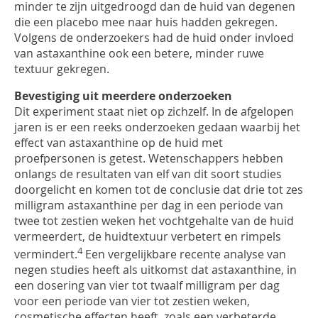
minder te zijn
uitgedroogd
dan
de huid van de
genen
die een placebo
mee naar huis hadden gekregen
.
Volgens de onderzoekers had de huid onder invloed
van
astaxanthine
ook een betere, minder ruwe
textuu
r gekregen.
Bevestiging uit meerdere onderzoeken
Dit experiment staat niet op zichzelf. In de afgelopen
jaren
is
er
een reeks
onderzoeken gedaan waarbij het
effect van
astaxanthine
op de huid
met
proefpersonen is getest. Wetenschappers
hebben
onlangs
de
resultaten
van
elf
van dit soort
studies
doorgelicht en komen tot de conclusie dat
drie
tot
zes
milligram
astaxanthine
per dag in een periode van
twee tot zestien weken het vochtgehalte van de huid
vermeerdert, de huidtextuur verbetert en rimpels
4
vermindert.
Een vergelijkbare
recente
analyse van
negen
s
tudies
heeft als uitkomst dat
astaxanthine
, in
een dosering van vier tot
twaalf
milligram
per dag
voor
een periode van vier tot zestien weken
,
cosmetische effecten heeft, zoals een verbeterd
e