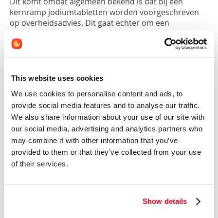
Dit komt omdat algemeen bekend is dat bij een
kernramp jodiumtabletten worden voorgeschreven
op overheidsadvies. Dit gaat echter om een
geneesmiddel met een hoge dosis kaliumjodide. Eén
tablet bevat 65
mg
jodium. Dit is meer dan 400 keer
zoveel jodium vergeleken met een
voedingssupplement dat de maximale veilige
dosering van 150
mcg
jodium kan bevatten. Een
This website uses cookies
voedingssupplement met lage dosering is dus geen
We use cookies to personalise content and ads, to
alternatief voor de dosering die nodig is bij een
provide social media features and to analyse our traffic.
kernramp en heeft geen preventieve functie.
We also share information about your use of our site with
our social media, advertising and analytics partners who
Waarom hoge dosis jodium bij een kernramp?
Bij een kernramp komt radioactief jodium vrij. Dit kan
may combine it with other information that you’ve
zich over een groot gebied verspreiden en uiteindelijk
provided to them or that they’ve collected from your use
in het lichaam terecht komen via lucht, water en
of their services.
voedsel. Als je radioactief jodium binnenkrijgt neemt
de schildklier het voor een deel op, wat risico’s met
zich mee kan brengen. Bij hoge en langdurige
Show details
blootstelling kunnen hoog gedoseerde
jodiumtabletten bescherming bieden tegen