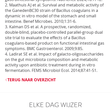
2. Maathuis AJ et al.
Survival and metabolic activity of
the GanedenBC30 strain of Bacillus coagulans in a
dynamic in vitro model of the stomach and small
intestine
. Benef Microbes. 2010;1:31-6.
3. Kalman DS et al.
A prospective, randomized,
double-blind, placebo-controlled parallel-group dual
site trial to evaluate the effects of a Bacillus
coagulans-based product on functional intestinal gas
symptoms
. BMC Gastroenterol. 2009;9:85.
4. Ladirat SE et al.
Impact of galacto-oligosaccharides
on the gut microbiota composition and metabolic
activity upon antibiotic treatment during in vitro
fermentation
. FEMS Microbiol Ecol. 2014;87:41-51.
TERUG NAAR OVERZICHT
ELKE DAG WIJZER