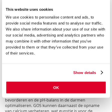
mensen met een actieve leefstijl. De Bacillus
coagulans GBI-30 staat ook bekend om zijn positieve
This website uses cookies
effecten op de darmgezondheid, en kan helpen bij het
verminderen van spijsverteringsklachten zoals een
We use cookies to personalise content and ads, to
3
provide social media features and to analyse our traffic.
opgeblazen gevoel en gasvorming.
We also share information about your use of our site with
Galacto-oligosachariden (GOS): prebiotische
our social media, advertising and analytics partners who
ondersteuning
may combine it with other information that you’ve
Galacto-oligosachariden zijn prebiotische vezels die
provided to them or that they’ve collected from your use
als voedingsstof dienen voor de goede bacteriën in de
of their services.
4
darmen, zoals bifidobacteriën en lactobacillen.
Ons
lichaam verteert deze vezels niet zelf, waardoor ze
onverteerd in de darmen terechtkomen en door
darmbacteriën worden gefermenteerd. Dit stimuleert
Show details
de groei van gunstige bacteriën en helpt de balans in
de darmflora te verbeteren. De fermentatie van GOS
OK
resulteert bovendien in de productie van
korteketenvetzuren, die de darmgezondheid
bevorderen en de pH-balans in de darmen
optimaliseren. GOS kunnen daarnaast de opname
van calcium verbeteren, wat gunstig is voor de