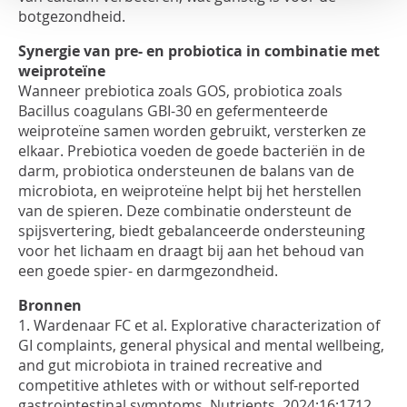
botgezondheid.
Synergie van pre- en probiotica in combinatie met
weiproteïne
Wanneer prebiotica zoals GOS, probiotica zoals
Bacillus coagulans GBI-30 en gefermenteerde
weiproteïne samen worden gebruikt, versterken ze
elkaar. Prebiotica voeden de goede bacteriën in de
darm, probiotica ondersteunen de balans van de
microbiota, en weiproteïne helpt bij het herstellen
van de spieren. Deze combinatie ondersteunt de
spijsvertering, biedt gebalanceerde ondersteuning
voor het lichaam en draagt bij aan het behoud van
een goede spier- en darmgezondheid.
Bronnen
1. Wardenaar FC et al.
Explorative characterization of
GI complaints, general physical and mental wellbeing,
and gut microbiota in trained recreative and
competitive athletes with or without self-reported
gastrointestinal symptoms
. Nutrients. 2024;16:1712.