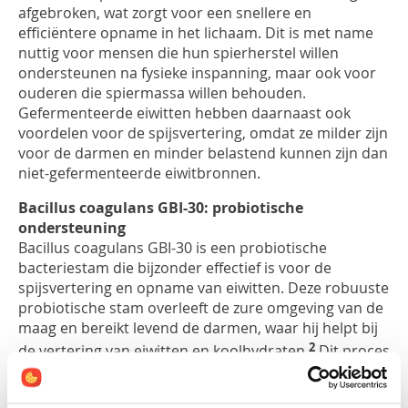
afgebroken, wat zorgt voor een snellere en
efficiëntere opname in het lichaam. Dit is met name
nuttig voor mensen die hun spierherstel willen
ondersteunen na fysieke inspanning, maar ook voor
ouderen die spiermassa willen behouden.
Gefermenteerde eiwitten hebben daarnaast ook
voordelen voor de spijsvertering, omdat ze milder zijn
voor de darmen en minder belastend kunnen zijn dan
niet-gefermenteerde eiwitbronnen.
Bacillus coagulans GBI-30: probiotische
ondersteuning
Bacillus coagulans GBI-30 is een probiotische
bacteriestam die bijzonder effectief is voor de
spijsvertering en opname van eiwitten. Deze robuuste
probiotische stam overleeft de zure omgeving van de
maag en bereikt levend de darmen, waar hij helpt bij
2
de vertering van eiwitten en koolhydraten.
Dit proces
kan de opname van essentiële aminozuren
verbeteren, wat vooral voordelig is voor sporters en