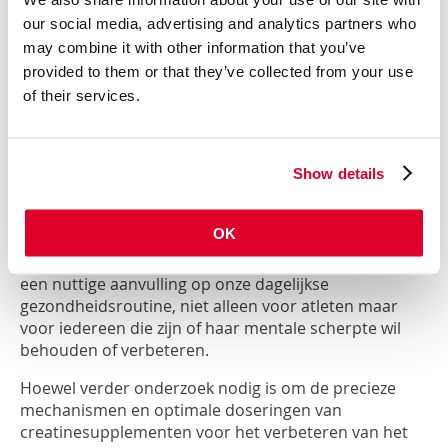
ontstaan als natuurlijk bijproduct van verschillende
processen in het lichaam, zoals de stofwisseling, en
our social media, advertising and analytics partners who
kunnen bijdragen aan veroudering en ziekten als er te
may combine it with other information that you’ve
veel van zijn.
provided to them or that they’ve collected from your use
of their services.
Een recent groot onderzoek, gepubliceerd in het
tijdschrift Nutritional Reviews, heeft laten zien dat
creatinesuppletie potentiële voordelen heeft voor de
2
cognitieve gezondheid.
De bevindingen zijn
Show details
veelbelovend. Uit de analyse bleek dat
creatinesupplementen tot een verbetering kunnen
OK
leiden van het geheugen van gezonde mensen. Dit
opent de deur naar een nieuw begrip van creatine als
een nuttige aanvulling op onze dagelijkse
gezondheidsroutine, niet alleen voor atleten maar
voor iedereen die zijn of haar mentale scherpte wil
behouden of verbeteren.
Hoewel verder onderzoek nodig is om de precieze
mechanismen en optimale doseringen van
creatinesupplementen voor het verbeteren van het