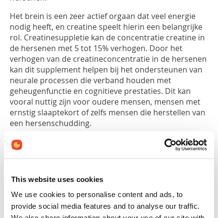
Het brein is een zeer actief orgaan dat veel energie
nodig heeft, en creatine speelt hierin een belangrijke
rol. Creatinesuppletie kan de concentratie creatine in
de hersenen met 5 tot 15% verhogen. Door het
verhogen van de creatineconcentratie in de hersenen
kan dit supplement helpen bij het ondersteunen van
neurale processen die verband houden met
geheugenfunctie en cognitieve prestaties. Dit kan
vooral nuttig zijn voor oudere mensen, mensen met
ernstig slaaptekort of zelfs mensen die herstellen van
een hersenschudding.
Hoe werkt dat precies? Nou, creatine helpt de
energieproductie in onze hersenen te verhogen,
waardoor onze hersencellen beter kunnen
functioneren. Ook beschermt creatine onze hersenen
This website uses cookies
1
tegen schade door vrije radicalen.
Vrije radicalen zijn
We use cookies to personalise content and ads, to
kleine, schadelijke deeltjes in ons lichaam die schade
provide social media features and to analyse our traffic.
kunnen veroorzaken aan cellen en weefsels. Ze
We also share information about your use of our site with