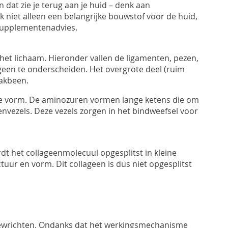
dat zie je terug aan je huid – denk aan
jk
niet alleen
een belangrijke bouwstof voor
de
huid
,
n supplementenadvies
.
 het lichaam. Hieronder vallen de ligamenten, pezen,
ageen te onderscheiden. Het overgrote deel (ruim
aakbeen.
de vorm. De aminozuren vormen lange ketens die om
vezels. Deze vezels zorgen in het bindweefsel voor
dt het collageenmolecuul opgesplitst in kleine
ctuur en vorm. Dit collageen is dus niet opgesplitst
e gewrichten. Ondanks dat het werkingsmechanisme