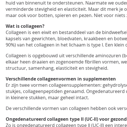
huid van binnenuit te ondersteunen. Naarmate we ouder w
verminderde stevigheid en elasticiteit.
Maar dit merk je o
maar ook voor
botten, spieren en pezen. Niet voor niet
Wat is collageen?
Collageen is een eiwit en bestanddeel van de bindweefsel
kapsels van gewrichten, bloedvaten, kraakbeen en botwee
90%) van het collageen in het lichaam is type I. Een klein 
Collageen is opgebouwd uit verschillende aminozuren (
elkaar heen draaien en zogenoemde fibrillen vormen, we
structuur, samenhang, elasticiteit en stevigheid.
Verschillende
collageen
vormen in
supplementen
Er zijn twee vormen collageensupplementen:
gehydrolys
stukjes, collageenpeptiden genaamd.
Ongedenatureerd
c
in kleinere stukken, maar geheel intact.
De verschillende vormen van collageen hebben ook vers
Ongedenatureerd
collageen type II (UC-II) voor gezo
Zo is
ongedenatureerd
collageen type II (UC-II) een in