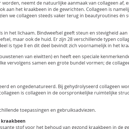
orden, neemt de natuurlijke aanmaak van collageen af, en 
ok aan het kraakbeen in de gewrichten.
Collageen
is nameli
s zien we collageen steeds vaker terug in beautyroutines é
s in het lichaam. Bindweefsel geeft steun en stevigheid aan
fsel, maar ook de huid. Er zijn 28 verschillende typen coll
deel is type II en dit deel bevindt zich voornamelijk in het kr
bouwstenen van eiwitten) en heeft een speciale kenmerken
lke vervolgens samen een grote bundel vormen; de collageen
eerd
en
ongedenatureerd
. Bij
gehydrolyseerd
collageen wor
ollageen is collageen in de oorspronkelijke ruimtelijke stru
chillende toepassingen en gebruiksadviezen.
nd kraakbeen
teressante stof voor het behoud van gezond kraakbeen in d