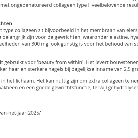
n met
ongedenatureerd
collageen type II veelbelovende resu
chten
it type collageen zit bijvoorbeeld in het membraan van eier
belangrijk zijn voor de gewrichten, waaronder
elastine
,
hy
elheden van 300 mg, ook gunstig is voor het behoud van s
dt gebruikt voor 'beauty
from
within
'. Het levert bouwstene
kker haar en sterkere nagels bij dagelijkse inname van 2,5 g
 in het lichaam. Het kan nuttig zijn om extra collageen te n
aakbeen en een goede gewrichtsfunctie, terwijl
gehydrolyse
van-het-jaar-2025/