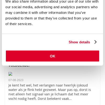
We also share information about your use of our site with
ALLEEN
our social media, advertising and analytics partners who
may combine it with other information that you’ve
14-03-2024
provided to them or that they’ve collected from your use
In de wereld van sport en fitness is een voortdurende
of their services.
zoektocht gaande naar die ene magische formule die je
net dat extra beetje voorsprong geeft. Een ingrediënt
dat het verschil tussen gewoon lekke...
Show details
LEES MEER
OK
VEEL GEZWEET? ALLEEN WATER DRINKEN IS NIET
VOLDOENDE!
07-08-2023
Je kent het wel, het verlangen naar heerlijk ijskoud
water als je flink hebt gezweet. Maar pas op, dorst is
niet alleen het signaal van je lichaam dat het meer
vocht nodig heeft. Dorst betekent vaak...