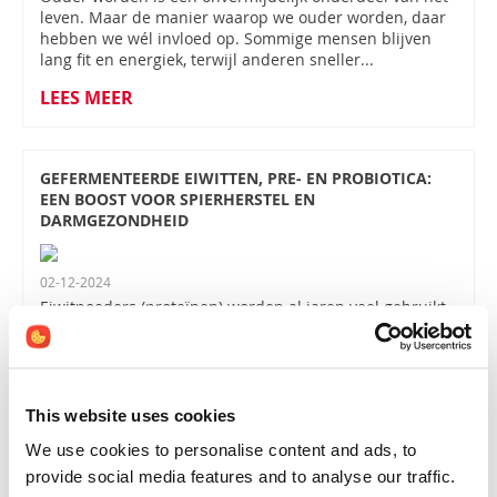
leven. Maar de manier waarop we ouder worden, daar
hebben we wél invloed op. Sommige mensen blijven
lang fit en energiek, terwijl anderen sneller...
LEES MEER
GEFERMENTEERDE EIWITTEN, PRE- EN PROBIOTICA:
EEN BOOST VOOR SPIERHERSTEL EN
DARMGEZONDHEID
02-12-2024
Eiwitpoeders (proteïnen) worden al jaren veel gebruikt,
met name onder sporters. Maar ook mensen met
chronische ziekten of een verhoogde eiwitbehoefte
maken steeds vaker gebruik van eiwitpoeder. Een...
LEES MEER
This website uses cookies
We use cookies to personalise content and ads, to
provide social media features and to analyse our traffic.
DE KRACHT VAN CREATINE: MEER DAN SPIEREN