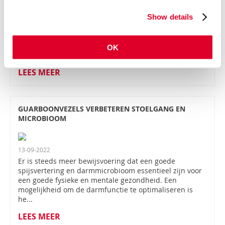
10-12-2022
Show details
Voor een optimale gezondheid is de spijsvertering van
groot belang. Verkeerde voeding en/of te snel, te veel,
te heet, te vet of op onregelmatige tijden eten, maar ook
OK
antibioticagebruik, infecties,...
LEES MEER
GUARBOONVEZELS VERBETEREN STOELGANG EN
MICROBIOOM
13-09-2022
Er is steeds meer bewijsvoering dat een goede
spijsvertering en darmmicrobioom essentieel zijn voor
een goede fysieke en mentale gezondheid. Een
mogelijkheid om de darmfunctie te optimaliseren is
he...
LEES MEER