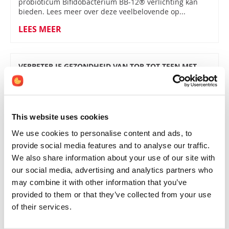
probioticum Bifidobacterium BB-12® verlichting kan
bieden. Lees meer over deze veelbelovende op...
LEES MEER
VERBETER JE GEZONDHEID VAN TOP TOT TEEN MET
GUARBOONVEZELS
13-11-2023
This website uses cookies
Door dagelijks een schepje guarboonvezels aan je
menu toe te voegen, bescherm en verbeter je de
We use cookies to personalise content and ads, to
gezondheid van je darmen. En dat is gunstig voor de
provide social media features and to analyse our traffic.
gezondheid van top tot teen. Onze darmen worden b...
We also share information about your use of our site with
LEES MEER
our social media, advertising and analytics partners who
may combine it with other information that you’ve
provided to them or that they’ve collected from your use
HOE KUNT U DE SPIJSVERTERING VERBETEREN EN
of their services.
KLACHTEN VERHELPEN MET SUPPLEMENTEN?