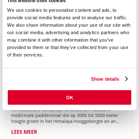
This website uses cookies
03-05-2026
We use cookies to personalise content and ads, to
Veel mensen weten dat bewegen goed is voor het
provide social media features and to analyse our traffic.
lichaam. Maar het effect op je mentale gezondheid is
We also share information about your use of our site with
minstens zo belangrijk. Onderzoek laat zien dat
mensen die meer bewegen, minder last hebben van
our social media, advertising and analytics partners who
st...
may combine it with other information that you’ve
provided to them or that they’ve collected from your use
LEES MEER
of their services.
WIST JE DIT OVER CORDYCEPS?
Show details
01-05-2023
OK
Anders dan de populaire HBO-serie The Last of Us doet
vermoeden, is Cordyceps sinensis een kostbare
medicinale paddenstoel die op 3000 tot 5000 meter
hoogte groeit in het Himalaya-hooggebergte en an...
LEES MEER